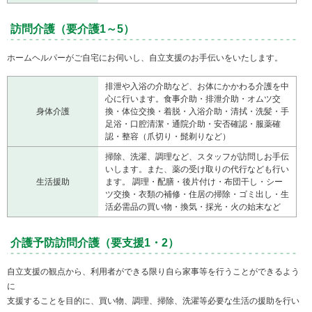
訪問介護（要介護1～5）
ホームヘルパーがご自宅にお伺いし、自立支援のお手伝いをいたします。
排泄や入浴の介助など、お体にかかわる介護を中
心に行います。食事介助・排泄介助・オムツ交
身体介護
換・体位交換・着脱・入浴介助・清拭・洗髪・手
足浴・口腔清潔・通院介助・安否確認・服薬確
認・整容（爪切り・髭剃りなど）
掃除、洗濯、調理など、スタッフが訪問しお手伝
いします。また、薬の受け取りの代行なども行い
生活援助
ます。 調理・配膳・後片付け・布団干し・シー
ツ交換・衣類の補修・住居の掃除・ゴミ出し・生
活必需品の買い物・換気・採光・火の始末など
介護予防訪問介護（要支援1・2）
自立支援の観点から、利用者ができる限り自ら家事等を行うことができるよう
に
支援することを目的に、買い物、調理、掃除、洗濯等必要な生活の援助を行い