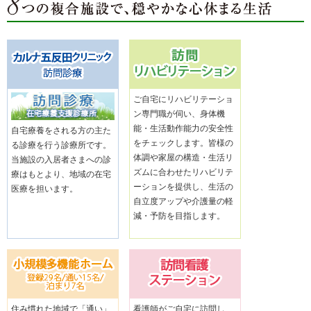
ご自宅にリハビリテーショ
ン専門職が伺い、身体機
能・生活動作能力の安全性
自宅療養をされる方の主た
をチェックします。皆様の
る診療を行う診療所です。
体調や家屋の構造・生活リ
当施設の入居者さまへの診
ズムに合わせたリハビリテ
療はもとより、地域の在宅
ーションを提供し、生活の
医療を担います。
自立度アップや介護量の軽
減・予防を目指します。
住み慣れた地域で「通い」
看護師がご自宅に訪問し、