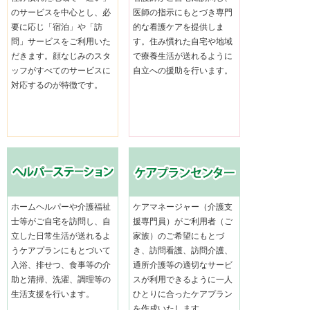
のサービスを中心とし、必
医師の指示にもとづき専門
要に応じ「宿泊」や「訪
的な看護ケアを提供しま
問」サービスをご利用いた
す。住み慣れた自宅や地域
だきます。顔なじみのスタ
で療養生活が送れるように
ッフがすべてのサービスに
自立への援助を行います。
対応するのが特徴です。
ホームヘルパーや介護福祉
ケアマネージャー（介護支
士等がご自宅を訪問し、自
援専門員）がご利用者（ご
立した日常生活が送れるよ
家族）のご希望にもとづ
うケアプランにもとづいて
き、訪問看護、訪問介護、
入浴、排せつ、食事等の介
通所介護等の適切なサービ
助と清掃、洗濯、調理等の
スが利用できるように一人
生活支援を行います。
ひとりに合ったケアプラン
を作成いたします。