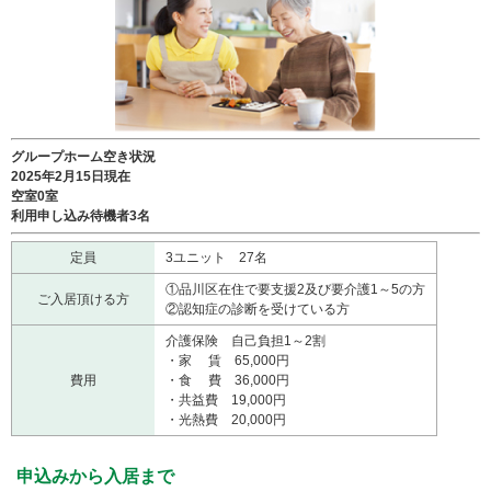
グループホーム空き状況
2025年2月15日現在
空室0室
利用申し込み待機者3名
定員
3ユニット 27名
①品川区在住で要支援2及び要介護1～5の方
ご入居頂ける方
②認知症の診断を受けている方
介護保険 自己負担1～2割
・家 賃 65,000円
費用
・食 費 36,000円
・共益費 19,000円
・光熱費 20,000円
申込みから入居まで